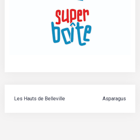
Navigation
Les Hauts de Belleville
Asparagus
de
l’article