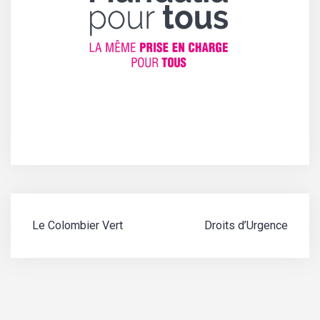
Navigation
Le Colombier Vert
Droits d’Urgence
de
l’article