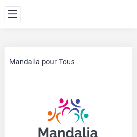
Skip
BINA WAY, conseils
to
content
Mandalia pour Tous